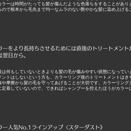
カラーは時間がたっても髪が傷んだような色落ちをすることがあり
るので根本から毛先まで均一なムラのない艶やかな髪に染め上げる
ラーをより長持ちさせるためには直後のトリートメント
は翌日から。
後は何もしていないときよりも髪の毛が傷みやすい状態になってい
メントはしないという方も、カラーリング後のトリートメントはき
線や摩擦から髪の毛を守ってあげることが大切です。カラーリング
に定着していないので、できればシャンプーを控えたほうがカラー
ラー人気No.1ラインアップ《スターダスト》