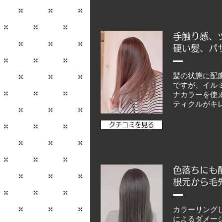
手触り感、
硬い髪、パ
髪の状態に配
ですが、イル
ナカラーを使
ティクルがキ
クチコミを見る
色落ちにも
根元から毛
カラーリング
によるダメー