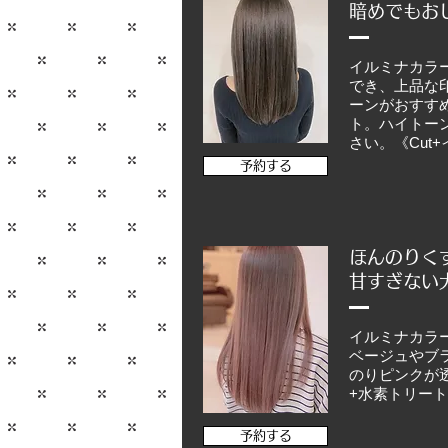
​暗めでも
イルミナカラ
でき、上品な
ーンがおすす
ト。ハイトー
さい。《Cut
予約する
ほんのりく
​甘すぎな
イルミナカラ
ベージュやブ
のりピンクが
+水素トリートメ
予約する