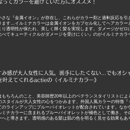
なってカラーを避けていた方にオススメ！
小さな『金属イオン』が存在し、これらがカラー剤と過剰反応を引
ります…イルミナカラーは金属イオンをカプセル化してヘアカラー
より透明性が保たれ、美しく輝く髪を実現します。ダメージがゼロ
比べてキューティクルがダメージを受けにくい』のがイルミナカラ
すみ感が大人女性に人気。
派手にしたくない…でもオシ
叶えてくれるactieの《イルミナカラー》
はもちろんのこと、美容師歴20年以上のベテランスタイリストによ
チオシのスタイルが大人女性の心をつかみます。外国人風カラーの特徴
てのラインアップにブルーバイオレットが配合されています。なか
ルミナカラーに含まれるブルーバイオレットが補色として働き、そ
ーへと導きます。透明感のある髪は肌の色を明るく見せる効果もあ
。