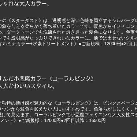
おしゃれな大人カラー。
ーの《スターダスト》は、透明感と深い色味を両立するシルバーグ
印象を与える柔らかく落ち着いたカラーです。暖色からイメチェン
め。ダークトーンでも洗練された透き通った髪色になります。色落
ンでも透明感がたっぷりできれいなカラーに。他では出せないシル
+イルミナカラー+水素トリートメント》●ご新規様：12000円●2回目以
すんだ小悪魔カラー《コーラルピンク》
い大人かわいいスタイル。
ー独特の透け感が魅力的な《コーラルピンク》は、ピンクとベージ
ラウンから髪色を変えたい人におすすめです。色落ちがしにくく、
透けて見えます。コーラルピンクで小悪魔フェミニンな大人女性スタ
ント》●ご新規様：12000円●2回目以降：16500円