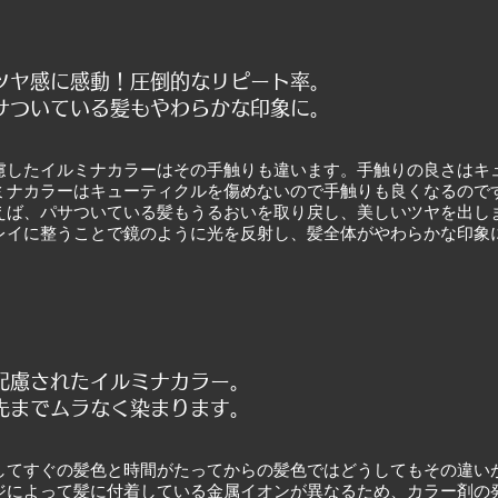
ツヤ感に感動！圧倒的なリピート率
。
サついている髪もやわらかな印象に。
慮したイルミナカラーはその手触りも違います。手触りの良さはキ
ミナカラーはキューティクルを傷めないので手触りも良くなるので
えば、パサついている髪もうるおいを取り戻し、美しいツヤを出し
レイに整うことで鏡のように光を反射し、髪全体がやわらかな印象
配慮されたイルミナカラー。
先までムラなく染まります。
してすぐの髪色と時間がたってからの髪色ではどうしてもその違い
ジによって髪に付着している金属イオンが異なるため、カラー剤の