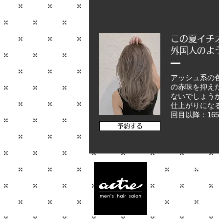
この夏イチ
​外国人の
アッシュ系の
の赤味を抑え
ないでしょう
仕上がりになる
回目以降：165
予約する
【南柏 美容院】南柏
10:00〜21:00
（年中無
千葉県柏市南柏1-1-6桔
JR南柏駅西口から徒歩1
近隣にコインパーキングあ
04-7128-8340