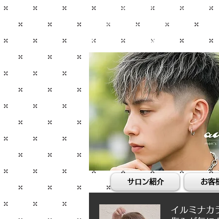
【南柏 美容院】南柏メンズヘアサロン 
10:00〜21:00（年中無休）
JR南柏駅西口から徒歩1分
近隣にコインパーキングあり(有料)
04-7128-8340
サロン紹介
お客
イルミナカ