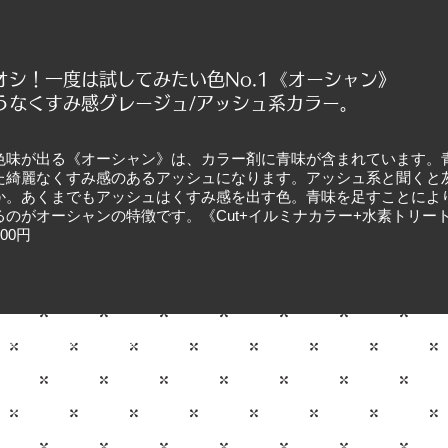
オシ！一度は試してみたい色No.1《オーシャン》
ようなくすみ感グレージュ/アッシュ系カラー。
色味が出る《オーシャン》は、カラー剤に青味が含まれています。
た綺麗なくすみ感のあるアッシュになります。アッシュ系と聞くと
か。あくまでもアッシュはくすみ感を出す色。青味を足すことによ
のがオーシャンの特徴です。《Cut+イルミナカラー+水素トリートメ
00円
メンズヘアサロン アクティ
休）
梗ビル2F
分
り(有料)