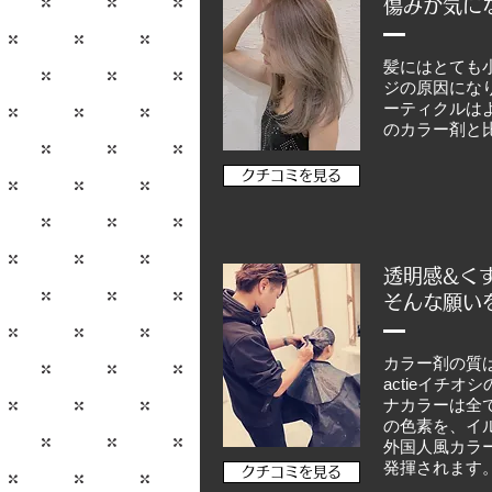
傷みが気に
髪にはとても
ジの原因にな
ーティクルは
のカラー剤と
クチコミを見る
透明感&く
そんな願いを
カラー剤の質
actieイ
ナカラーは全
の色素を、イ
外国人風カラ
発揮されます
クチコミを見る