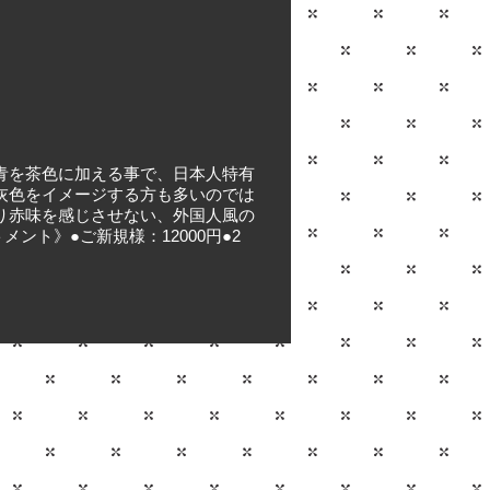
青を茶色に加える事で、日本人特有
灰色をイメージする方も多いのでは
り赤味を感じさせない、外国人風の
ント》●ご新規様：12000円●2
© 2025 men's hair salon actie.